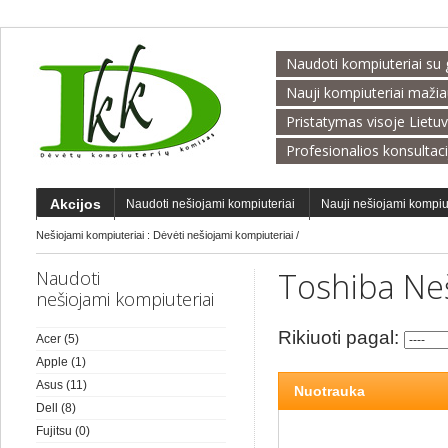
Naudoti kompiuteriai su 
Nauji kompiuteriai maži
Pristatymas visoje Lietu
Profesionalios konsultac
Akcijos
Naudoti nešiojami kompiuteriai
Nauji nešiojami kompiu
Nešiojami kompiuteriai :
Dėvėti nešiojami kompiuteriai
/
Toshiba Ne
Naudoti
nešiojami kompiuteriai
Rikiuoti pagal:
Acer
(5)
Apple
(1)
Asus
(11)
Nuotrauka
Dell
(8)
Fujitsu
(0)