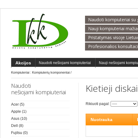
Naudoti kompiuteriai su 
Nauji kompiuteriai maži
Pristatymas visoje Lietu
Profesionalios konsultac
Akcijos
Naudoti nešiojami kompiuteriai
Nauji nešiojami kompiu
Kompiuteriai
:
Kompiuterių komponentai
/
Naudoti
Kietieji disk
nešiojami kompiuteriai
Rikiuoti pagal:
Acer
(5)
Apple
(1)
Asus
(10)
Nuotrauka
Dell
(8)
Fujitsu
(0)