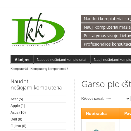
Naudoti kompiuteriai su 
Nauji kompiuteriai maži
Pristatymas visoje Lietu
Profesionalios konsultac
Akcijos
Naudoti nešiojami kompiuteriai
Nauji nešiojami kompiu
Kompiuteriai
:
Kompiuterių komponentai
/
Naudoti
Garso plokš
nešiojami kompiuteriai
Rikiuoti pagal:
Acer
(5)
Apple
(1)
Asus
(10)
Nuotrauka
Pa
Dell
(8)
Fujitsu
(0)