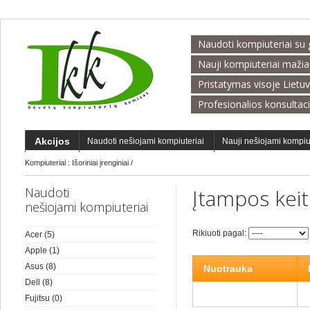
Naudoti kompiuteriai su 
Nauji kompiuteriai maži
Pristatymas visoje Lietu
Profesionalios konsultac
Akcijos
Naudoti nešiojami kompiuteriai
Nauji nešiojami kompiu
Kompiuteriai
:
Išoriniai įrenginiai
/
Naudoti
Įtampos keiti
nešiojami kompiuteriai
Rikiuoti pagal:
Acer
(5)
Apple
(1)
Asus
(8)
Nuotrauka
Dell
(8)
Fujitsu
(0)