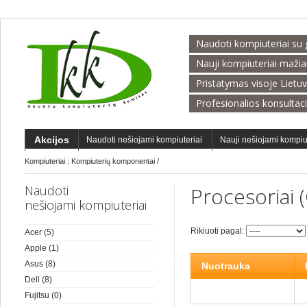
Naudoti kompiuteriai su 
Nauji kompiuteriai maži
Pristatymas visoje Lietu
Profesionalios konsultac
Akcijos
Naudoti nešiojami kompiuteriai
Nauji nešiojami kompiu
Kompiuteriai
:
Kompiuterių komponentai
/
Naudoti
Procesoriai 
nešiojami kompiuteriai
Rikiuoti pagal:
Acer
(5)
Apple
(1)
Asus
(8)
Nuotrauka
Dell
(8)
Fujitsu
(0)