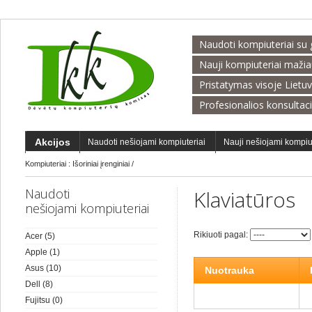
Naudoti kompiuteriai su 
Nauji kompiuteriai maži
Pristatymas visoje Lietu
Profesionalios konsultac
Akcijos
Naudoti nešiojami kompiuteriai
Nauji nešiojami kompiu
Kompiuteriai
:
Išoriniai įrenginiai
/
Naudoti
Klaviatūros
nešiojami kompiuteriai
Rikiuoti pagal:
Acer
(5)
Apple
(1)
Asus
(10)
Nuotrauka
Dell
(8)
Fujitsu
(0)