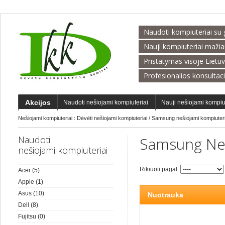
Naudoti kompiuteriai su 
Nauji kompiuteriai maži
Pristatymas visoje Lietu
Profesionalios konsultac
Akcijos
Naudoti nešiojami kompiuteriai
Nauji nešiojami kompiu
Nešiojami kompiuteriai :
Dėvėti nešiojami kompiuteriai
/
Samsung nešiojami kompiuter
Naudoti
Samsung Neš
nešiojami kompiuteriai
Rikiuoti pagal:
Acer
(5)
Apple
(1)
Asus
(10)
Nuotrauka
Dell
(8)
Fujitsu
(0)