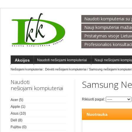
Naudoti kompiuteriai su 
Nauji kompiuteriai maži
Pristatymas visoje Lietu
Profesionalios konsultac
Akcijos
Naudoti nešiojami kompiuteriai
Nauji nešiojami kompiu
Nešiojami kompiuteriai :
Dėvėti nešiojami kompiuteriai
/
Samsung nešiojami kompiuter
Naudoti
Samsung Neš
nešiojami kompiuteriai
Rikiuoti pagal:
Acer
(5)
Apple
(1)
Asus
(10)
Nuotrauka
Dell
(8)
Fujitsu
(0)