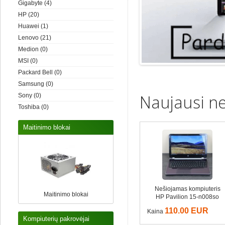
Gigabyte
(4)
HP
(20)
Huawei
(1)
Lenovo
(21)
Medion
(0)
MSI
(0)
Packard Bell
(0)
Samsung
(0)
Naujausi ne
Sony
(0)
Toshiba
(0)
Maitinimo blokai
Nešiojamas kompiuteris
Maitinimo blokai
HP Pavilion 15-n008so
110.00 EUR
Kaina
Kompiuterių pakrovėjai