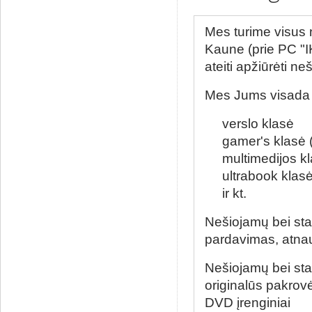
Mes turime visus 
Kaune (prie PC "IK
ateiti apžiūrėti n
Mes Jums visada tu
verslo klasė
gamer's klasė (
multimedijos kl
ultrabook klasė (
ir kt.
Nešiojamų bei sta
pardavimas, atna
Nešiojamų bei st
originalūs pakrovė
DVD įrenginiai