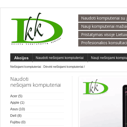
Naudoti kompiuteriai su 
Nauji kompiuteriai maži
Pristatymas visoje Lietu
Profesionalios konsultac
Akcijos
Naudoti nešiojami kompiuteriai
Nauji nešiojami kompiu
Nešiojami kompiuteriai :
Dėvėti nešiojami kompiuteriai
/
Naudoti
nešiojami kompiuteriai
Acer
(5)
Apple
(1)
Asus
(10)
Dell
(8)
Fujitsu
(0)