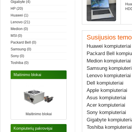
Gigabyte
(4)
Hua
HP
(20)
HDD
Huawei
(1)
Lenovo
(21)
Medion
(0)
MSI
(0)
Susijusios temo
Packard Bell
(0)
Huawei kompiuteriai
Samsung
(0)
Packard Bell kompiut
Sony
(0)
Medion kompiuteriai
Toshiba
(0)
Samsung kompiuteri
Maitinimo blokai
Lenovo kompiuteriai
Dell kompiuteriai
Apple kompiuteriai
Asus kompiuteriai
Acer kompiuteriai
Sony kompiuteriai
Maitinimo blokai
Gigabyte kompiuteri
Toshiba kompiuteriai
Kompiuterių pakrovėjai