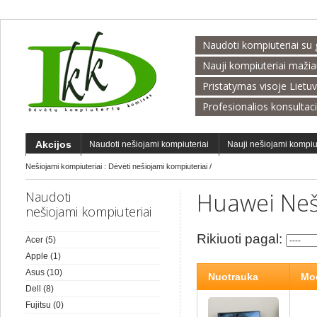
Naudoti kompiuteriai su 
Nauji kompiuteriai maži
Pristatymas visoje Lietu
Profesionalios konsultac
Akcijos
Naudoti nešiojami kompiuteriai
Nauji nešiojami kompiu
Nešiojami kompiuteriai :
Dėvėti nešiojami kompiuteriai
/
Huawei Neš
Naudoti
nešiojami kompiuteriai
Rikiuoti pagal:
Acer
(5)
Apple
(1)
Asus
(10)
Nuotrauka
Mod
Dell
(8)
Fujitsu
(0)