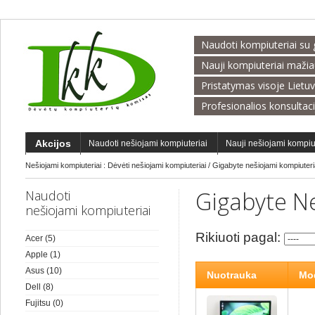
Naudoti kompiuteriai su 
Nauji kompiuteriai maži
Pristatymas visoje Lietu
Profesionalios konsultac
Akcijos
Naudoti nešiojami kompiuteriai
Nauji nešiojami kompiu
Nešiojami kompiuteriai :
Dėvėti nešiojami kompiuteriai
/
Gigabyte nešiojami kompiuteri
Gigabyte Ne
Naudoti
nešiojami kompiuteriai
Rikiuoti pagal:
Acer
(5)
Apple
(1)
Asus
(10)
Nuotrauka
Mod
Dell
(8)
Fujitsu
(0)