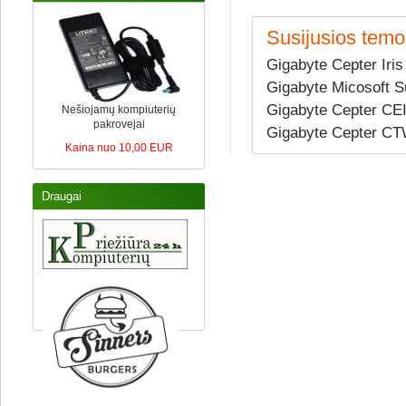
Susijusios temo
Gigabyte Cepter Iri
Gigabyte Micosoft S
Gigabyte Cepter C
Nešiojamų kompiuterių
pakrovejai
Gigabyte Cepter CT
Kaina nuo 10,00 EUR
Draugai