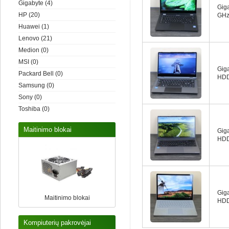
Gigabyte
(4)
Giga
HP
(20)
GHz
Huawei
(1)
Lenovo
(21)
Medion
(0)
MSI
(0)
Gig
Packard Bell
(0)
HDD
Samsung
(0)
Sony
(0)
Toshiba
(0)
Maitinimo blokai
Gig
HDD
Giga
Maitinimo blokai
HDD
Kompiuterių pakrovėjai