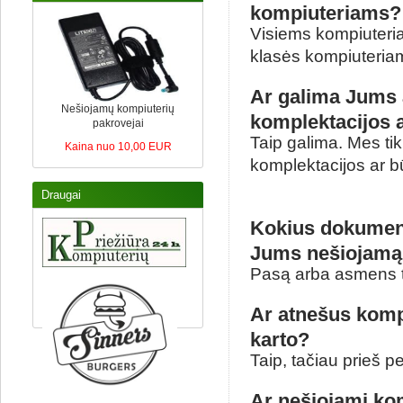
kompiuteriams?
Visiems kompiuteria
klasės kompiuteria
Ar galima Jums 
Nešiojamų kompiuterių
komplektacijos a
pakrovejai
Taip galima. Mes ti
Kaina nuo 10,00 EUR
komplektacijos ar b
Draugai
Kokius dokumentu
Jums nešiojamą
Pasą arba asmens t
Ar atnešus kompi
karto?
Taip, tačiau prieš 
Ar nešiojami ko