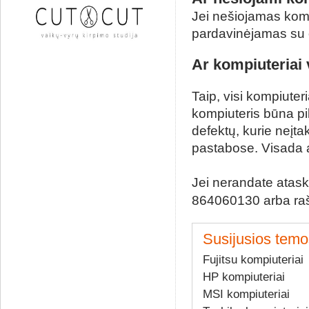
Jei nešiojamas kompi
pardavinėjamas su 
Ar kompiuteriai v
Taip, visi kompiuter
kompiuteris būna pil
defektų, kurie neįt
pastabose. Visada a
Jei nerandate atask
864060130 arba raš
Susijusios temo
Fujitsu kompiuteriai
HP kompiuteriai
MSI kompiuteriai