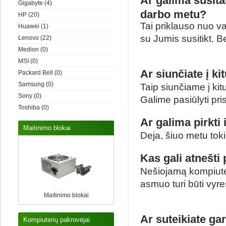
Ar galima susita
Gigabyte
(4)
darbo metu?
HP
(20)
Tai priklauso nuo va
Huawei
(1)
su Jumis susitikt. B
Lenovo
(22)
Medion
(0)
MSI
(0)
Ar siunčiate į k
Packard Bell
(0)
Samsung
(0)
Taip siunčiame į kit
Sony
(0)
Galime pasiūlyti pri
Toshiba
(0)
Ar galima pirkti
Maitinimo blokai
Deja, šiuo metu tok
Kas gali atnešti
Nešiojamą kompiuterį 
asmuo turi būti vyr
Maitinimo blokai
Ar suteikiate g
Kompiuterių pakrovėjai