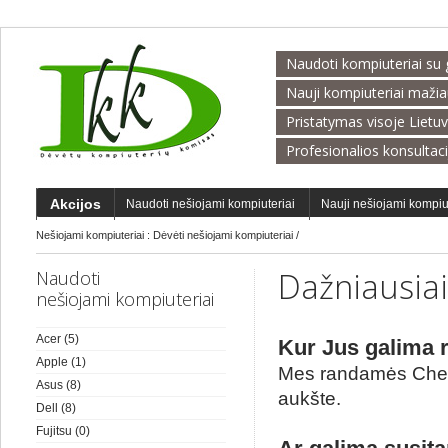
Naudoti kompiuteriai su 
Nauji kompiuteriai maži
Pristatymas visoje Lietu
Profesionalios konsultac
Akcijos
Naudoti nešiojami kompiuteriai
Nauji nešiojami kompiu
Nešiojami kompiuteriai :
Dėvėti nešiojami kompiuteriai
/
Dažniausia
Naudoti
nešiojami kompiuteriai
Acer
(5)
Kur Jus galima r
Apple
(1)
Mes randamės Chemij
Asus
(8)
aukšte.
Dell
(8)
Fujitsu
(0)