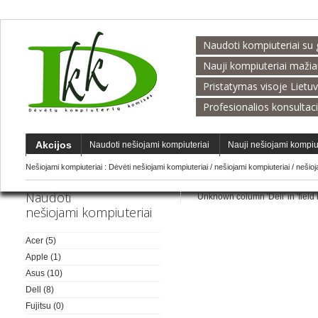
Naudoti kompiuteriai su 
Nauji kompiuteriai maži
Pristatymas visoje Lietu
Profesionalios konsultac
Akcijos
Naudoti nešiojami kompiuteriai
Nauji nešiojami kompiu
Nešiojami kompiuteriai :
Dėvėti nešiojami kompiuteriai
/
nešiojami kompiuteriai
/
nešio
Naudoti
Unknown column 'Dell' in 'field li
nešiojami kompiuteriai
Acer
(5)
Apple
(1)
Asus
(10)
Dell
(8)
Fujitsu
(0)