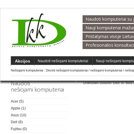
Naudoti kompiuteriai su 
Nauji kompiuteriai maži
Pristatymas visoje Lietu
Profesionalios konsultac
Akcijos
Naudoti nešiojami kompiuteriai
Nauji nešiojami kompiu
Nešiojami kompiuteriai :
Dėvėti nešiojami kompiuteriai
/
nešiojami kompiuteriai
/
nešio
Naudoti
Unknown column 'Dell' in 'field li
nešiojami kompiuteriai
Acer
(5)
Apple
(1)
Asus
(10)
Dell
(8)
Fujitsu
(0)