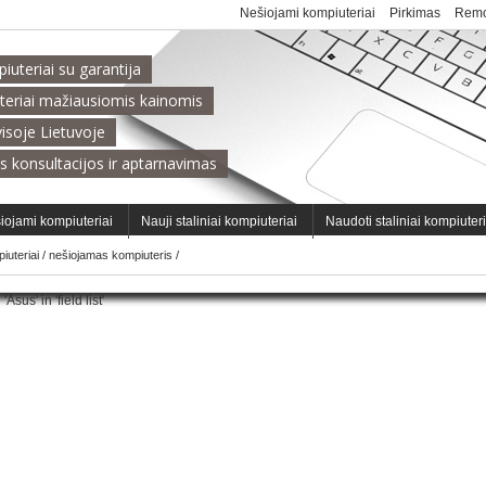
Nešiojami kompiuteriai
Pirkimas
Remo
uteriai su garantija
teriai mažiausiomis kainomis
isoje Lietuvoje
s konsultacijos ir aptarnavimas
iojami kompiuteriai
Nauji staliniai kompiuteriai
Naudoti staliniai kompiuter
iuteriai
/
nešiojamas kompiuteris
/
us' in 'field list'