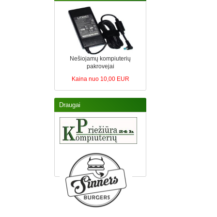
Nešiojamų kompiuterių
pakrovejai
Kaina nuo 10,00 EUR
Draugai