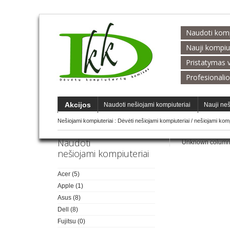
Naudoti kompi
Nauji kompiu
Pristatymas v
Profesionalio
Akcijos
Naudoti nešiojami kompiuteriai
Nauji neš
Nešiojami kompiuteriai :
Dėvėti nešiojami kompiuteriai
/
nešiojami komp
Naudoti
Unknown column 'As
nešiojami kompiuteriai
Acer
(5)
Apple
(1)
Asus
(8)
Dell
(8)
Fujitsu
(0)