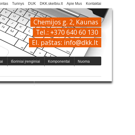
ntas
Turinys
DUK
DKK.skelbiu.lt
Apie Mus
Kontaktai
Chemijos g. 2, Kaunas
Tel.: +370 640 60 130
El. paštas: info@dkk.lt
iai
Išoriniai įrenginiai
Komponentai
Nuoma