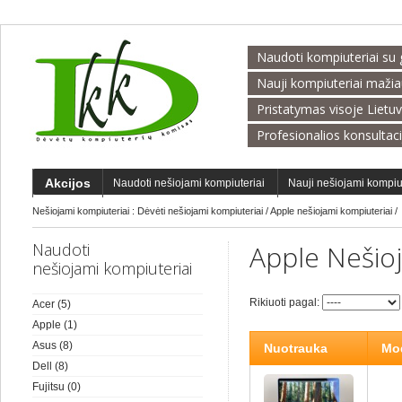
Naudoti kompiuteriai su 
Nauji kompiuteriai maži
Pristatymas visoje Lietu
Profesionalios konsultac
Akcijos
Naudoti nešiojami kompiuteriai
Nauji nešiojami kompiu
Nešiojami kompiuteriai :
Dėvėti nešiojami kompiuteriai
/
Apple nešiojami kompiuteriai
/
Naudoti
Apple Nešioj
nešiojami kompiuteriai
Rikiuoti pagal:
Acer
(5)
Apple
(1)
Asus
(8)
Nuotrauka
Mod
Dell
(8)
Fujitsu
(0)