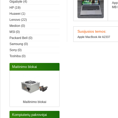
Gigabyte
(4)
App
MB 
HP
(19)
Huawei
(1)
Lenovo
(22)
Medion
(0)
Susijusios temos:
MSI
(0)
Apple MacBook Air A2337
Packard Bell
(0)
Samsung
(0)
Sony
(0)
Toshiba
(0)
Maitinimo blokai
Maitinimo blokai
Kompiuterių pakrovėjai