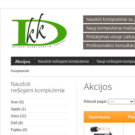
Naudoti kompiuteriai su 
Nauji kompiuteriai maži
Pristatymas visoje Lietu
Profesionalios konsultac
Akcijos
Naudoti nešiojami kompiuteriai
Nauji nešiojami kompiu
Kompiuteriai
:
Naudoti
Akcijos
nešiojami kompiuteriai
Rikiuoti pagal:
Acer
(5)
Apple
(1)
Asus
(11)
Nuotrauka
Pa
Dell
(8)
Fujitsu
(0)