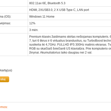
802.11ax 6E, Bluetooth 5.3
HDMI, 2XUSB3.0, 2 X USB Type C, LAN port
ema (OS)
:
Windows 11 Home
ėvėjimas
:
12%
3 mėn.
Premium klasės žaidimams skirtas nešiojamas kompiuteris. 
7, turi 6 tikrus ir 6 virtualius branduolius, su TurboBoost tech
susikelia iki 4,7GHz. FULLHD IPS 300Hz matinis ekranas. Tv
RGB su skaičiaiš šviečianti US klaviatūra. Prie kompiuterio or
žinynai. Akumuliatorius laiko daugiau nei 2 val.
 kartą(us)
rekę
emos: