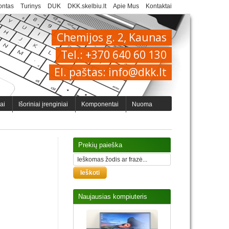
ntas
Turinys
DUK
DKK.skelbiu.lt
Apie Mus
Kontaktai
Chemijos g. 2, Kaunas
Tel.: +370 640 60 130
El. paštas: info@dkk.lt
iai
Išoriniai įrenginiai
Komponentai
Nuoma
Prekių paieška
Naujausias kompiuteris