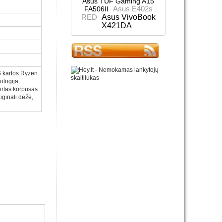
Asus TUF Gaming A15
Asus E402s
FA506II
RED
Asus VivoBook
X421DA
6 kartos Ryzen
nologija
irtas korpusas.
iginali dėžė,