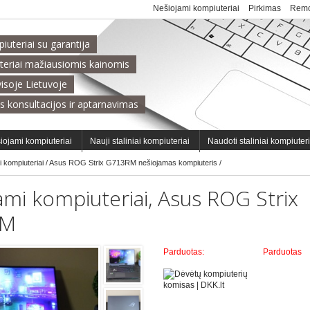
Nešiojami kompiuteriai
Pirkimas
Remo
uteriai su garantija
teriai mažiausiomis kainomis
isoje Lietuvoje
s konsultacijos ir aptarnavimas
iojami kompiuteriai
Nauji staliniai kompiuteriai
Naudoti staliniai kompiuter
i kompiuteriai
/
Asus ROG Strix G713RM nešiojamas kompiuteris
/
ami kompiuteriai,
Asus ROG Strix
RM
Parduotas
:
Parduotas