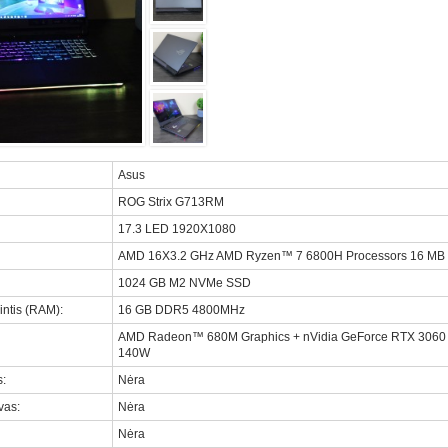
Asus
ROG Strix G713RM
17.3 LED 1920X1080
AMD 16X3.2 GHz AMD Ryzen™ 7 6800H Processors 16 MB 
1024 GB M2 NVMe SSD
intis (RAM)
:
16 GB DDR5 4800MHz
AMD Radeon™ 680M Graphics + nVidia GeForce RTX 306
140W
s
:
Nėra
uvas
:
Nėra
Nėra