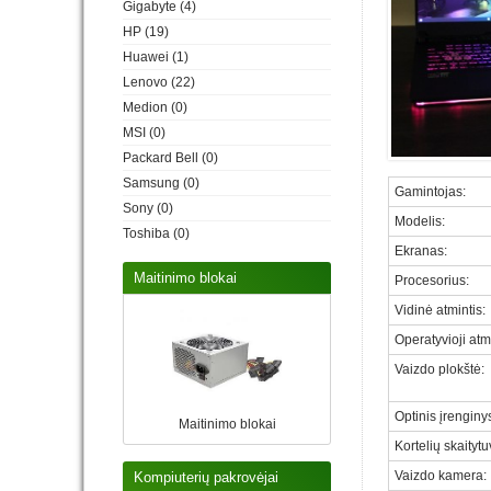
Gigabyte
(4)
HP
(19)
Huawei
(1)
Lenovo
(22)
Medion
(0)
MSI
(0)
Packard Bell
(0)
Samsung
(0)
Gamintojas
:
Sony
(0)
Modelis
:
Toshiba
(0)
Ekranas
:
Maitinimo blokai
Procesorius
:
Vidinė atmintis
:
Operatyvioji atm
Vaizdo plokštė
:
Optinis įrenginy
Maitinimo blokai
Kortelių skaityt
Vaizdo kamera
:
Kompiuterių pakrovėjai