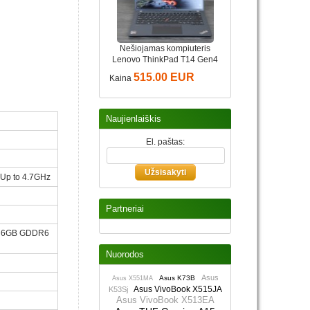
Nešiojamas kompiuteris
Lenovo ThinkPad T14 Gen4
515.00 EUR
Kaina
Naujienlaiškis
El. paštas:
Up to 4.7GHz
Partneriai
0 6GB GDDR6
Nuorodos
Asus
Asus K73B
Asus X551MA
Asus VivoBook X515JA
K53Sj
Asus VivoBook X513EA