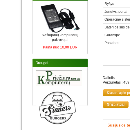
Ryšys:
Jungtys, portai
:
Operacinė sist
Baterijos susid
Nešiojamų kompiuterių
Garantija
:
pakrovejai
Pastabos
:
Kaina nuo 10,00 EUR
Draugai
Dalintis
Peržiūrėtas : 459
Klausti apie p
Grįžti atgal
Susijusios t