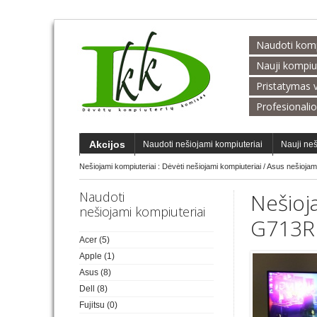
Naudoti kompi
Nauji kompiu
Pristatymas v
Profesionalio
Akcijos
Naudoti nešiojami kompiuteriai
Nauji neš
Nešiojami kompiuteriai :
Dėvėti nešiojami kompiuteriai
/
Asus nešiojam
Naudoti
Nešioj
nešiojami kompiuteriai
G713
Acer
(5)
Apple
(1)
Asus
(8)
Dell
(8)
Fujitsu
(0)