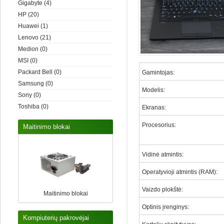
Gigabyte
(4)
HP
(20)
Huawei
(1)
Lenovo
(21)
Medion
(0)
MSI
(0)
Packard Bell
(0)
Gamintojas
:
Samsung
(0)
Modelis
:
Sony
(0)
Toshiba
(0)
Ekranas
:
Procesorius
:
Maitinimo blokai
Vidinė atmintis
:
Operatyvioji atmintis (RAM)
:
Vaizdo plokštė
:
Maitinimo blokai
Optinis įrenginys
:
Kompiuterių pakrovėjai