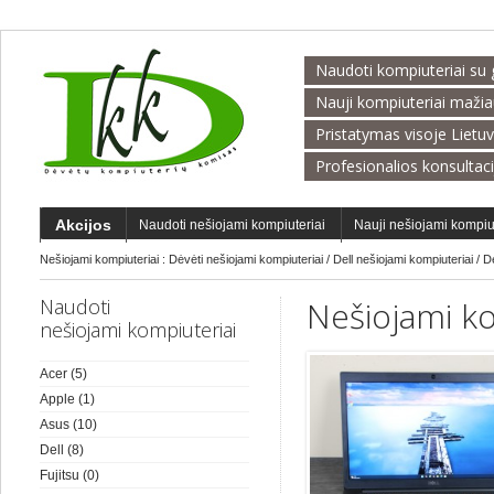
Naudoti kompiuteriai su 
Nauji kompiuteriai maži
Pristatymas visoje Lietu
Profesionalios konsultac
Akcijos
Naudoti nešiojami kompiuteriai
Nauji nešiojami kompiu
Nešiojami kompiuteriai :
Dėvėti nešiojami kompiuteriai
/
Dell nešiojami kompiuteriai
/
D
Naudoti
Nešiojami ko
nešiojami kompiuteriai
Acer
(5)
Apple
(1)
Asus
(10)
Dell
(8)
Fujitsu
(0)