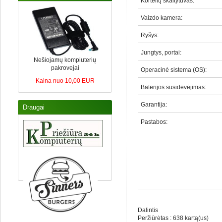
Kortelių skaitytuvas
:
Vaizdo kamera
:
Ryšys:
Jungtys, portai
:
Nešiojamų kompiuterių
pakrovejai
Operacinė sistema (OS)
:
Kaina nuo 10,00 EUR
Baterijos susidėvėjimas
:
Garantija
:
Draugai
Pastabos
:
Dalintis
Peržiūrėtas : 638 kartą(us)