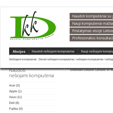
Naudoti kompiuteriai su 
Nauji kompiuteriai maži
Pristatymas visoje Lietu
Profesionalios konsultac
Akcijos
Naudoti nešiojami kompiuteriai
Nauji nešiojami kompiu
Nešiojami kompiuteriai :
Dėvėti nešiojami kompiuteriai
/
nešiojami kompiuteriai
/
nešio
Naudoti
Unknown column 'Lenovo' in 'fiel
nešiojami kompiuteriai
Acer
(5)
Apple
(1)
Asus
(11)
Dell
(8)
Fujitsu
(0)