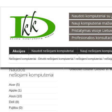
Naudoti kompiuteriai su 
Nauji kompiuteriai maži
Pristatymas visoje Lietu
Profesionalios konsultac
Akcijos
Naudoti nešiojami kompiuteriai
Nauji nešiojami kompiu
Nešiojami kompiuteriai :
Dėvėti nešiojami kompiuteriai
/
nešiojami kompiuteriai
/
nešio
Naudoti
Unknown column 'Lenovo' in 'fiel
nešiojami kompiuteriai
Acer
(5)
Apple
(1)
Asus
(10)
Dell
(8)
Fujitsu
(0)