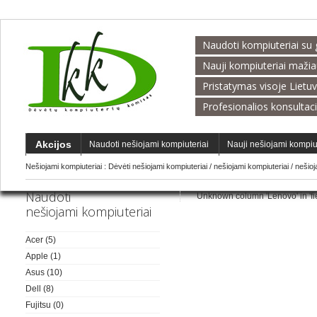
Naudoti kompiuteriai su 
Nauji kompiuteriai maži
Pristatymas visoje Lietu
Profesionalios konsultac
Akcijos
Naudoti nešiojami kompiuteriai
Nauji nešiojami kompiu
Nešiojami kompiuteriai :
Dėvėti nešiojami kompiuteriai
/
nešiojami kompiuteriai
/
nešio
Naudoti
Unknown column 'Lenovo' in 'fiel
nešiojami kompiuteriai
Acer
(5)
Apple
(1)
Asus
(10)
Dell
(8)
Fujitsu
(0)