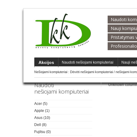
Naudoti kompi
Nauji kompiu
Pristatymas v
Profesionalio
Akcijos
Naudoti nešiojami kompiuteriai
Nauji neš
Nešiojami kompiuteriai :
Dėvėti nešiojami kompiuteriai
/
nešiojami komp
Naudoti
Unknown column 'De
nešiojami kompiuteriai
Acer
(5)
Apple
(1)
Asus
(10)
Dell
(8)
Fujitsu
(0)