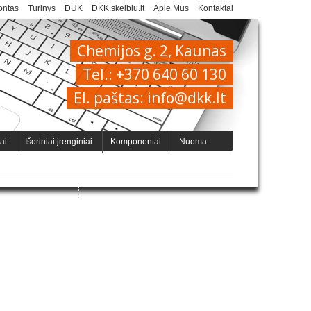
ntas
Turinys
DUK
DKK.skelbiu.lt
Apie Mus
Kontaktai
Chemijos g. 2, Kaunas
Tel.: +370 640 60 130
El. paštas: info@dkk.lt
iai
Išoriniai įrenginiai
Komponentai
Nuoma