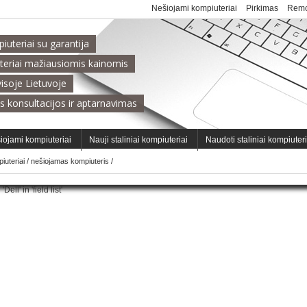
Nešiojami kompiuteriai
Pirkimas
Remo
uteriai su garantija
teriai mažiausiomis kainomis
isoje Lietuvoje
s konsultacijos ir aptarnavimas
iojami kompiuteriai
Nauji staliniai kompiuteriai
Naudoti staliniai kompiuter
iuteriai
/
nešiojamas kompiuteris
/
ll' in 'field list'