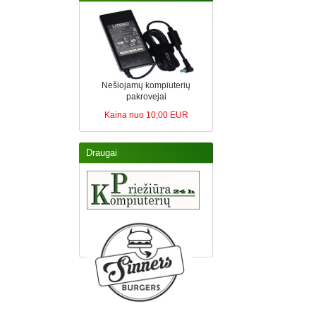
Nešiojamų kompiuterių
pakrovejai
Kaina nuo 10,00 EUR
Draugai