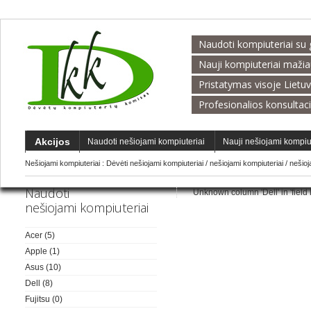
Naudoti kompiuteriai su 
Nauji kompiuteriai maži
Pristatymas visoje Lietu
Profesionalios konsultac
Akcijos
Naudoti nešiojami kompiuteriai
Nauji nešiojami kompiu
Nešiojami kompiuteriai :
Dėvėti nešiojami kompiuteriai
/
nešiojami kompiuteriai
/
nešio
Naudoti
Unknown column 'Dell' in 'field li
nešiojami kompiuteriai
Acer
(5)
Apple
(1)
Asus
(10)
Dell
(8)
Fujitsu
(0)