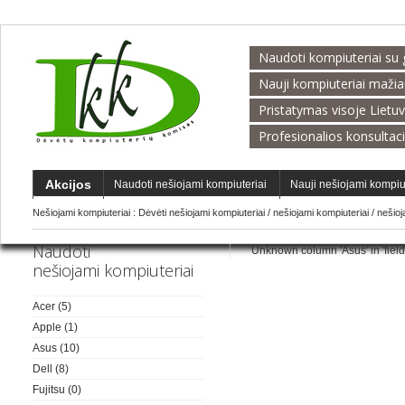
Naudoti kompiuteriai su 
Nauji kompiuteriai maži
Pristatymas visoje Lietu
Profesionalios konsultac
Akcijos
Naudoti nešiojami kompiuteriai
Nauji nešiojami kompiu
Nešiojami kompiuteriai :
Dėvėti nešiojami kompiuteriai
/
nešiojami kompiuteriai
/
nešio
Naudoti
Unknown column 'Asus' in 'field l
nešiojami kompiuteriai
Acer
(5)
Apple
(1)
Asus
(10)
Dell
(8)
Fujitsu
(0)