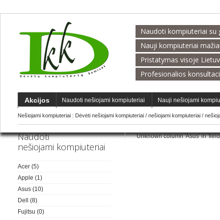
Naudoti kompiuteriai su 
Nauji kompiuteriai maži
Pristatymas visoje Lietu
Profesionalios konsultac
Akcijos
Naudoti nešiojami kompiuteriai
Nauji nešiojami kompiu
Nešiojami kompiuteriai :
Dėvėti nešiojami kompiuteriai
/
nešiojami kompiuteriai
/
nešio
Naudoti
Unknown column 'Asus' in 'field l
nešiojami kompiuteriai
Acer
(5)
Apple
(1)
Asus
(10)
Dell
(8)
Fujitsu
(0)