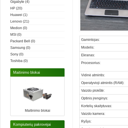
Gigabyte
(4)
HP
(20)
Huawei
(1)
Lenovo
(21)
Medion
(0)
MSI
(0)
Gamintojas
:
Packard Bell
(0)
Modelis
:
Samsung
(0)
Sony
(0)
Ekranas
:
Toshiba
(0)
Procesorius
:
Maitinimo blokai
Vidinė atmintis
:
Operatyvioji atmintis (RAM)
:
Vaizdo plokštė
:
Optinis įrenginys
:
Kortelių skaitytuvas
:
Maitinimo blokai
Vaizdo kamera
:
Ryšys:
Kompiuterių pakrovėjai