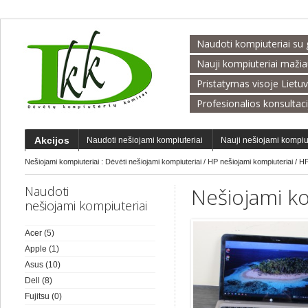
Naudoti kompiuteriai su 
Nauji kompiuteriai maži
Pristatymas visoje Lietu
Profesionalios konsultac
Akcijos
Naudoti nešiojami kompiuteriai
Nauji nešiojami kompiu
Nešiojami kompiuteriai :
Dėvėti nešiojami kompiuteriai
/
HP nešiojami kompiuteriai
/
HP
Naudoti
Nešiojami ko
nešiojami kompiuteriai
Acer
(5)
Apple
(1)
Asus
(10)
Dell
(8)
Fujitsu
(0)