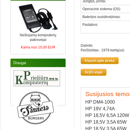
Jungtys, portai
:
Operacinė sistema (OS)
:
Baterijos susidėvėjimas
:
Pastabos
:
Nešiojamų kompiuterių
pakrovejai
Dalintis
Kaina nuo 10,00 EUR
Peržiūrėtas : 1979 kartą(us)
Klausti apie prekę
Draugai
Grįžti atgal
Susijusios temo
HP DM4-1000
HP 19V 4,74A
HP 18,5V 6,5A 120W
HP 18,5V 3,5A 65W
HP 18,5V 3,5A 65W