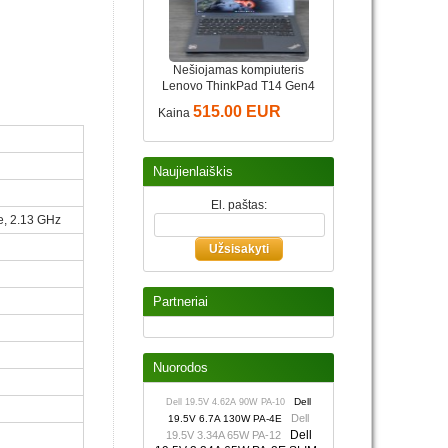
Nešiojamas kompiuteris
Lenovo ThinkPad T14 Gen4
515.00 EUR
Kaina
Naujienlaiškis
El. paštas:
e, 2.13 GHz
Partneriai
Nuorodos
Dell
Dell 19.5V 4.62A 90W PA-10
Dell
19.5V 6.7A 130W PA-4E
Dell
19.5V 3.34A 65W PA-12