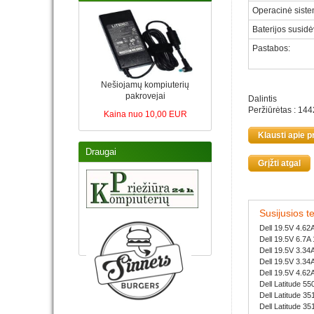
Operacinė sist
Baterijos susid
Pastabos
:
Nešiojamų kompiuterių
pakrovejai
Dalintis
Peržiūrėtas : 144
Kaina nuo 10,00 EUR
Klausti apie p
Draugai
Grįžti atgal
Susijusios t
Dell 19.5V 4.6
Dell 19.5V 6.7
Dell 19.5V 3.3
Dell 19.5V 3.3
Dell 19.5V 4.6
Dell Latitude 55
Dell Latitude 35
Dell Latitude 35