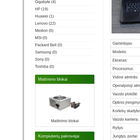
Gigabyte
(4)
HP
(19)
Huawei
(1)
Lenovo
(22)
Medion
(0)
MSI
(0)
Gamintojas
:
Packard Bell
(0)
Modelis
:
Samsung
(0)
Sony
(0)
Ekranas
:
Toshiba
(0)
Procesorius
:
Vidinė atmintis
:
Maitinimo blokai
Operatyvioji atm
Vaizdo plokštė
:
Optinis įrenginy
Kortelių skaityt
Vaizdo kamera
:
Maitinimo blokai
Ryšys:
Kompiuterių pakrovėjai
Jungtys, portai
: