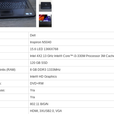
Dell
Inspiron N5040
15.6 LED 1366X768
Intel 4X2.13 GHz Intel® Core™ i3-330M Processor 3M Cach
120 GB SSD
intis (RAM)
:
8 GB DDR3 1333MHz
Intel® HD Graphics
s
:
DVD+RW
uvas
:
Yra
Yra
802.11 B/G/N
HDMI, 3XUSB2.0, VGA