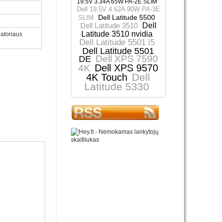
19.5V 3.34A 65W PA-2E SLIM
Dell 19.5V 4.62A 90W PA-3E
Dell Latitude 5500
SLIM
Dell Latitude 3510
Dell
Latitude 3510 nvidia
iatoriaus
Dell Latitude 5501 i5
Dell Latitude 5501
Dell XPS 7590
DE
Dell XPS 9570
4K
Dell
4K Touch
Latitude 5330