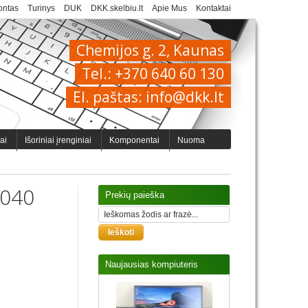
ntas
Turinys
DUK
DKK.skelbiu.lt
Apie Mus
Kontaktai
Chemijos g. 2, Kaunas
Tel.: +370 640 60 130
El. paštas: info@dkk.lt
iai
Išoriniai įrenginiai
Komponentai
Nuoma
5040
Prekių paieška
Naujausias kompiuteris