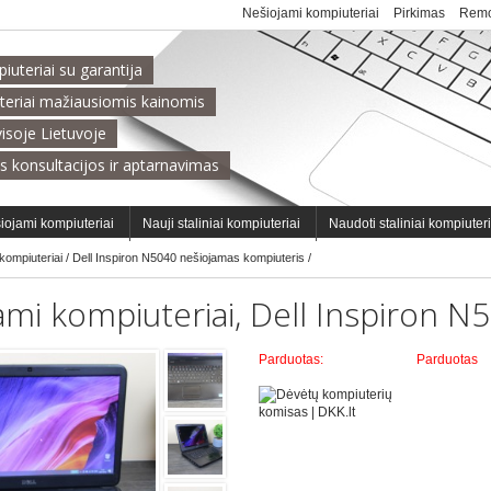
Nešiojami kompiuteriai
Pirkimas
Remo
uteriai su garantija
teriai mažiausiomis kainomis
isoje Lietuvoje
s konsultacijos ir aptarnavimas
iojami kompiuteriai
Nauji staliniai kompiuteriai
Naudoti staliniai kompiuter
 kompiuteriai
/
Dell Inspiron N5040 nešiojamas kompiuteris
/
ami kompiuteriai,
Dell Inspiron N
Parduotas
:
Parduotas