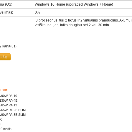
ema (OS)
:
Windows 10 Home (upgraded Windows 7 Home)
ėvėjimas
:
0%
i3 procesorius, turi 2 tikrus ir 2 virtualius branduolius. Akumul
visiškai naujas, laiko daugiau nei 2 val. 30 min.
2 kartą(us)
rekę
emos:
2A 90W PA-10
A 130W PA-4E
4A 65W PA-12
4A 65W PA-2E SLIM
2A 90W PA-3E SLIM
00
10
10 nvidia