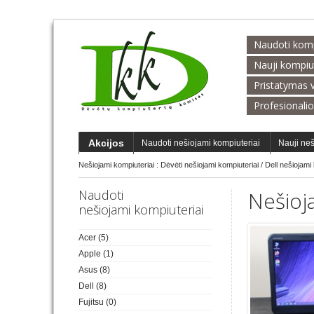
Naudoti kompi
Nauji kompiu
Pristatymas v
Profesionalio
Akcijos
Naudoti nešiojami kompiuteriai
Nauji neš
Nešiojami kompiuteriai :
Dėvėti nešiojami kompiuteriai
/
Dell nešiojami
Naudoti
Nešioj
nešiojami kompiuteriai
Acer
(5)
Apple
(1)
Asus
(8)
Dell
(8)
Fujitsu
(0)