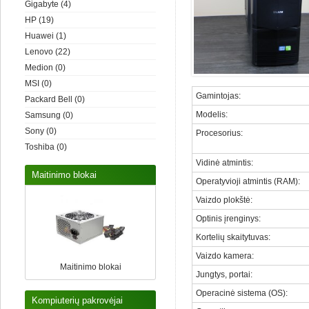
Gigabyte
(4)
HP
(19)
Huawei
(1)
Lenovo
(22)
Medion
(0)
MSI
(0)
Gamintojas
:
Packard Bell
(0)
Modelis
:
Samsung
(0)
Sony
(0)
Procesorius
:
Toshiba
(0)
Vidinė atmintis
:
Maitinimo blokai
Operatyvioji atmintis (RAM)
:
Vaizdo plokštė
:
Optinis įrenginys
:
Kortelių skaitytuvas
:
Vaizdo kamera
:
Maitinimo blokai
Jungtys, portai
:
Operacinė sistema (OS)
:
Kompiuterių pakrovėjai