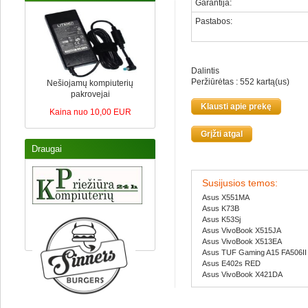
Garantija
:
Pastabos
:
Dalintis
Peržiūrėtas : 552 kartą(us)
Nešiojamų kompiuterių
pakrovejai
Klausti apie prekę
Kaina nuo 10,00 EUR
Grįžti atgal
Draugai
Susijusios temos:
Asus X551MA
Asus K73B
Asus K53Sj
Asus VivoBook X515JA
Asus VivoBook X513EA
Asus TUF Gaming A15 FA506II
Asus E402s RED
Asus VivoBook X421DA