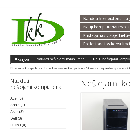
Naudoti kompiuteriai su 
Nauji kompiuteriai maži
Pristatymas visoje Lietu
Profesionalios konsultac
Akcijos
Naudoti nešiojami kompiuteriai
Nauji nešiojami kompiu
Nešiojami kompiuteriai :
Dėvėti nešiojami kompiuteriai
/
Asus nešiojami kompiuteriai
/
Naudoti
Nešiojami ko
nešiojami kompiuteriai
Acer
(5)
Apple
(1)
Asus
(8)
Dell
(8)
Fujitsu
(0)